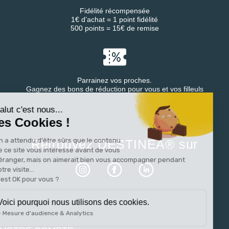
Fidélité récompensée
1€ d’achat = 1 point fidélité
500 points = 15€ de remise
Parrainez vos proches.
Continuer sans accepter
Gagnez des bons de réduction pour vous et vos filleuls
Salut c'est nous...
les Cookies !
On a attendu d'être sûrs que le contenu
Retrouvez DESTINEA® sur
de ce site vous intéresse avant de vous
déranger, mais on aimerait bien vous accompagner pendant
votre visite...
C'est OK pour vous ?
Voici pourquoi nous utilisons des cookies.
Mesure d'audience & Analytics