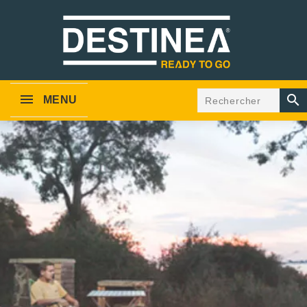

MENU