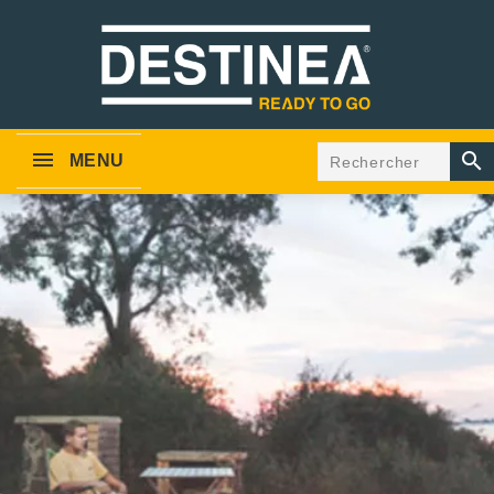

MENU