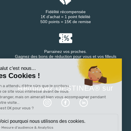
Fidélité récompensée
1€ d’achat = 1 point fidélité
500 points = 15€ de remise
Parrainez vos proches.
Continuer sans accepter
Gagnez des bons de réduction pour vous et vos filleuls
Salut c'est nous...
les Cookies !
On a attendu d'être sûrs que le contenu
Retrouvez DESTINEA® sur
de ce site vous intéresse avant de vous
déranger, mais on aimerait bien vous accompagner pendant
votre visite...
C'est OK pour vous ?
Voici pourquoi nous utilisons des cookies.
Mesure d'audience & Analytics