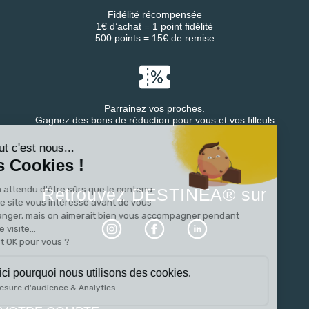
Fidélité récompensée
1€ d’achat = 1 point fidélité
500 points = 15€ de remise
Parrainez vos proches.
Continuer sans accepter
Gagnez des bons de réduction pour vous et vos filleuls
Salut c'est nous...
les Cookies !
On a attendu d'être sûrs que le contenu
Retrouvez DESTINEA® sur
de ce site vous intéresse avant de vous
déranger, mais on aimerait bien vous accompagner pendant
votre visite...
C'est OK pour vous ?
Voici pourquoi nous utilisons des cookies.
Mesure d'audience & Analytics