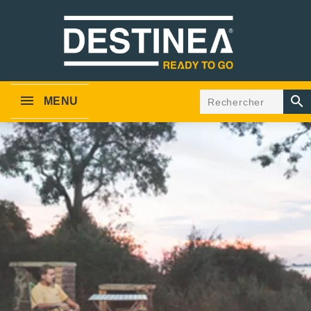

MENU