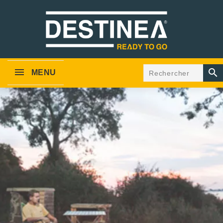

MENU