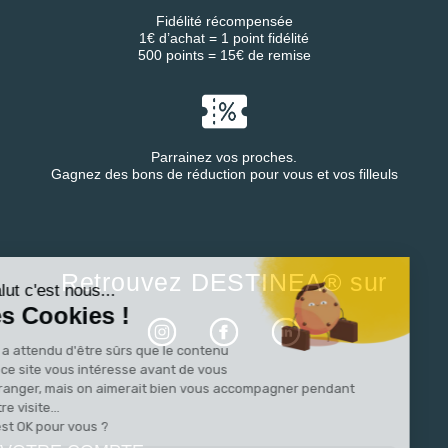
Fidélité récompensée
1€ d’achat = 1 point fidélité
500 points = 15€ de remise
Parrainez vos proches.
Gagnez des bons de réduction pour vous et vos filleuls
Continuer sans accepter
Retrouvez DESTINEA® sur
Salut c'est nous...
les Cookies !
On a attendu d'être sûrs que le contenu
de ce site vous intéresse avant de vous
déranger, mais on aimerait bien vous accompagner pendant
votre visite...
C'est OK pour vous ?