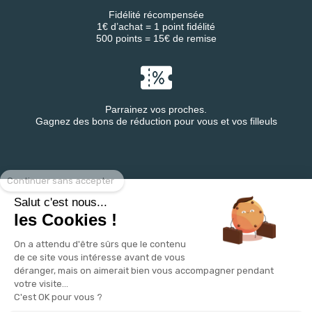
Fidélité récompensée
1€ d’achat = 1 point fidélité
500 points = 15€ de remise
Parrainez vos proches.
Gagnez des bons de réduction pour vous et vos filleuls
Continuer sans accepter
Retrouvez DESTINEA® sur
Salut c'est nous...
les Cookies !
On a attendu d'être sûrs que le contenu
de ce site vous intéresse avant de vous
déranger, mais on aimerait bien vous accompagner pendant
votre visite...
C'est OK pour vous ?