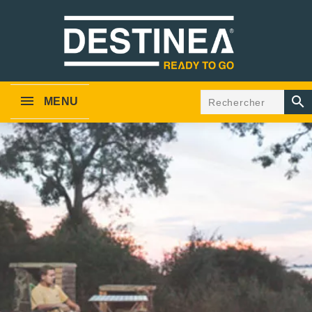

MENU